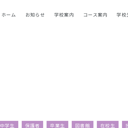
ホーム
お知らせ
学校案内
コース案内
学校
中学生
保護者
卒業生
図書館
在校生