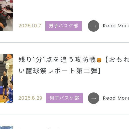
2025.10.7
男子バスケ部
Read Mor
残り1分1点を追う攻防戦
【おも
い籠球祭レポート第二弾】
2025.8.29
男子バスケ部
Read Mor