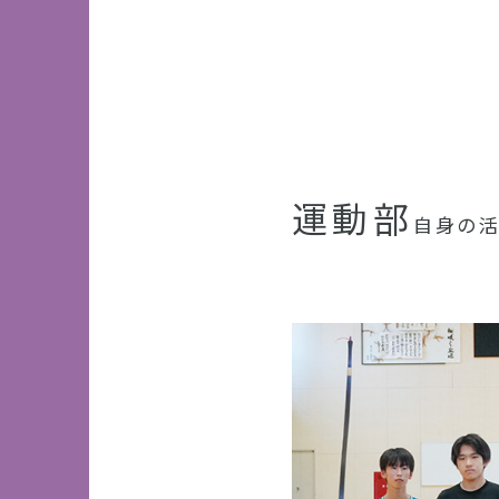
運動部
自身の