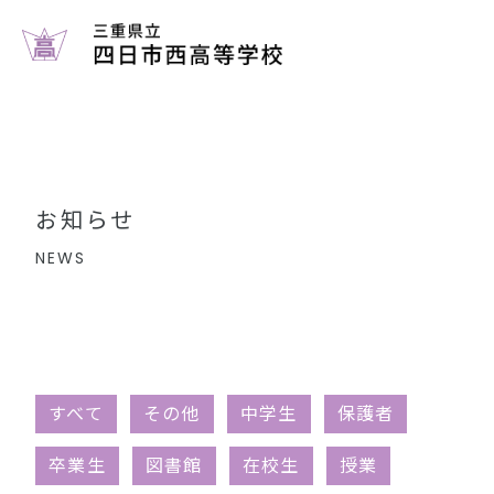
お知らせ
学校案内
コース案内
お知らせ
学校生活
NEWS
部活動
各種書類
すべて
その他
中学生
保護者
中学生のみなさまへ
卒業生
図書館
在校生
授業