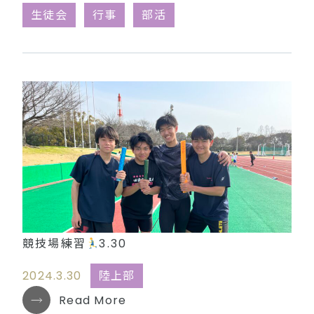
同窓会（外部リンク）
生徒会
行事
部活
競技場練習
3.30
2024.3.30
陸上部
Read More