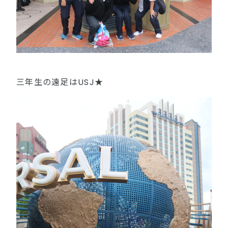
三年生の遠足はUSJ★