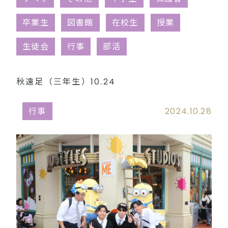
同窓会（外部リンク）
卒業生
図書館
在校生
授業
生徒会
行事
部活
秋遠足（三年生）10.24
行事
2024.10.28