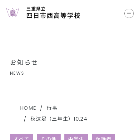
お知らせ
学校案内
コース案内
お知らせ
学校生活
NEWS
部活動
各種書類
HOME
行事
秋遠足（三年生）10.24
中学生のみなさまへ
すべて
その他
中学生
保護者