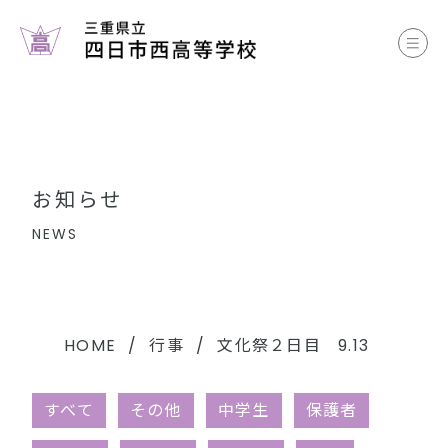
お知らせ
学校案内
コース案内
お知らせ
学校生活
NEWS
部活動
各種書類
HOME
行事
文化祭２日目 9.13
中学生のみなさまへ
すべて
その他
中学生
保護者