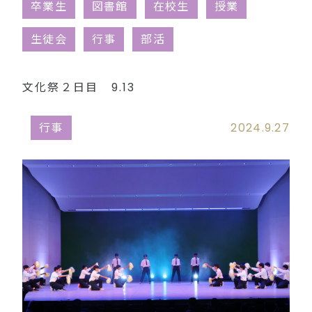
同窓会（外部リンク）
卒業生
図書館
在校生
授業
生徒会
行事
部活
文化祭２日目 9.13
行事
2024.9.27