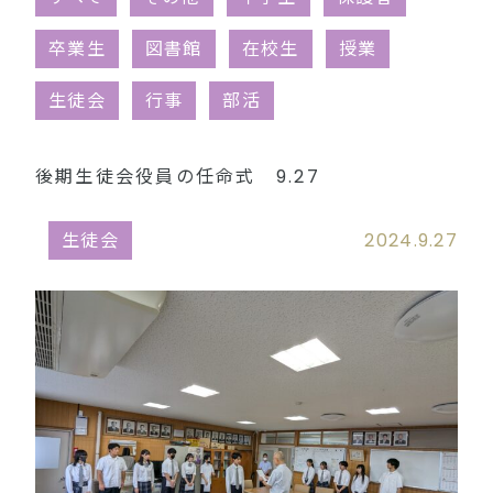
同窓会（外部リンク）
卒業生
図書館
在校生
授業
生徒会
行事
部活
後期生徒会役員の任命式 9.27
生徒会
2024.9.27