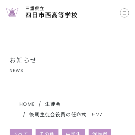
お知らせ
学校案内
コース案内
お知らせ
学校生活
NEWS
部活動
各種書類
HOME
生徒会
後期生徒会役員の任命式 9.27
中学生のみなさまへ
すべて
その他
中学生
保護者