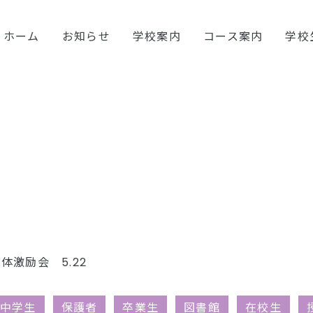
ホーム
お知らせ
学校案内
コース案内
学校
体激励会 5.22
中学生
保護者
卒業生
図書館
在校生