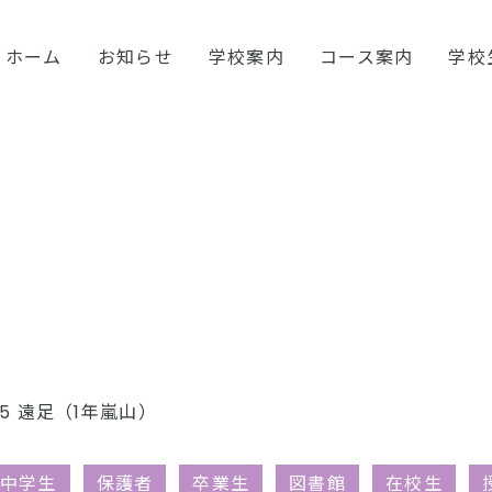
ホーム
お知らせ
学校案内
コース案内
学校
25 遠足（1年嵐山）
中学生
保護者
卒業生
図書館
在校生