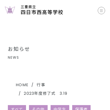
お知らせ
学校案内
コース案内
お知らせ
学校生活
NEWS
部活動
各種書類
HOME
行事
2023年度修了式 3.19
中学生のみなさまへ
すべて
その他
中学生
保護者