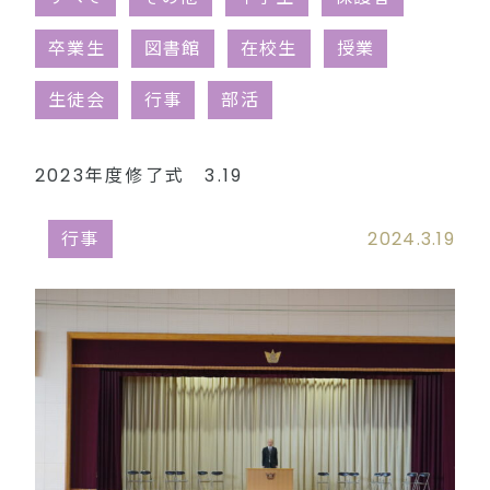
同窓会（外部リンク）
卒業生
図書館
在校生
授業
生徒会
行事
部活
2023年度修了式 3.19
行事
2024.3.19