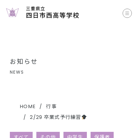
お知らせ
学校案内
コース案内
お知らせ
学校生活
NEWS
部活動
各種書類
HOME
行事
2/29 卒業式予行練習
中学生のみなさまへ
すべて
その他
中学生
保護者