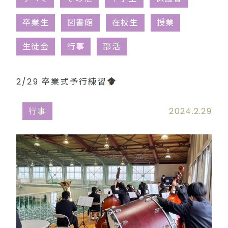
同窓会（外部リンク）
卒業生
図書館
在校生
授業
生徒会
行事
部活
2/29 卒業式予行練習
行事
2024.2.29