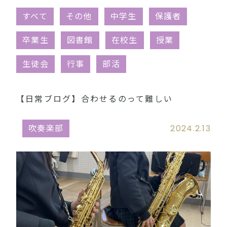
同窓会（外部リンク）
すべて
その他
中学生
保護者
卒業生
図書館
在校生
授業
生徒会
行事
部活
【日常ブログ】合わせるのって難しい
吹奏楽部
2024.2.13