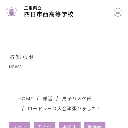
お知らせ
学校案内
コース案内
お知らせ
学校生活
NEWS
部活動
各種書類
HOME
部活
男子バスケ部
ロードレース大会頑張りました！
中学生のみなさまへ
すべて
その他
中学生
保護者