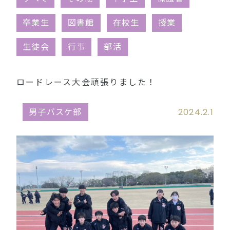
同窓会（外部リンク）
卒業生
図書館
在校生
授業
生徒会
行事
部活
ロードレース大会頑張りました！
男子バスケ部
2024.2.1