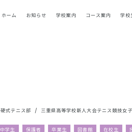
ホーム
お知らせ
学校案内
コース案内
学校
子硬式テニス部
三重県高等学校新人大会テニス競技女
中学生
保護者
卒業生
図書館
在校生