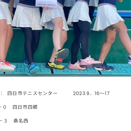
四日市テニスセンター 2023.9．16～17
０ 四日市四郷
－３ 桑名西