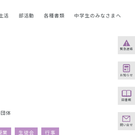
生活
部活動
各種書類
中学生のみなさまへ
緊急連絡
お知らせ
図書館
子団体
問い合せ
授業
生徒会
行事