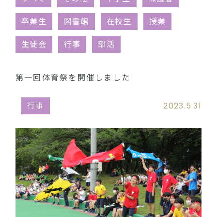
同窓会（外部リンク）
卒業生
図書館
在校生
授業
生徒会
行事
部活
第一回体育祭を開催しました
行事
2023.5.31