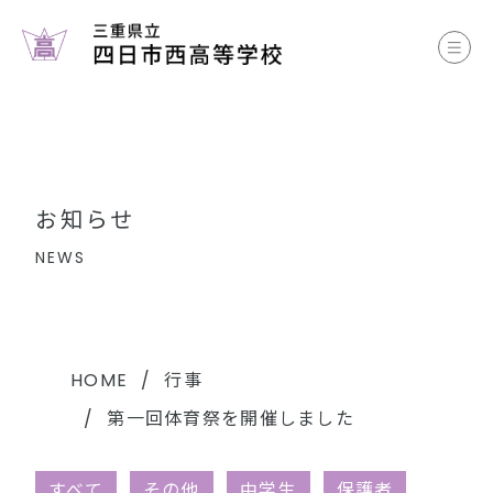
お知らせ
学校案内
コース案内
お知らせ
学校生活
NEWS
部活動
各種書類
HOME
行事
第一回体育祭を開催しました
中学生のみなさまへ
すべて
その他
中学生
保護者