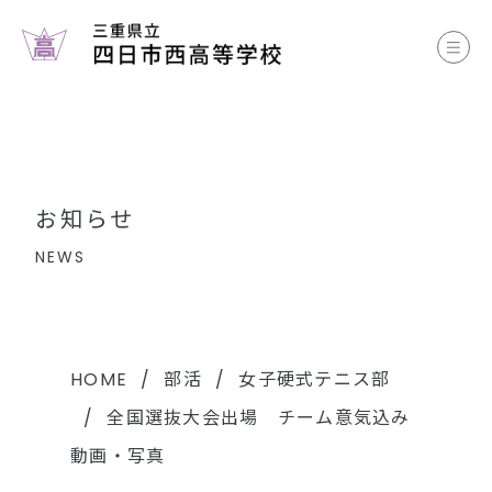
お知らせ
学校案内
コース案内
お知らせ
学校生活
NEWS
部活動
各種書類
HOME
部活
女子硬式テニス部
全国選抜大会出場 チーム意気込み
中学生のみなさまへ
動画・写真