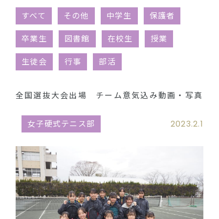
同窓会（外部リンク）
すべて
その他
中学生
保護者
卒業生
図書館
在校生
授業
生徒会
行事
部活
全国選抜大会出場 チーム意気込み動画・写真
女子硬式テニス部
2023.2.1