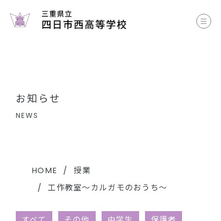
お知らせ
学校案内
コース案内
お知らせ
学校生活
NEWS
部活動
各種書類
HOME
授業
工作教室～カルガモのおうち～
中学生のみなさまへ
すべて
その他
中学生
保護者