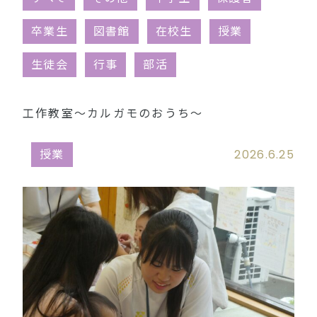
同窓会（外部リンク）
卒業生
図書館
在校生
授業
生徒会
行事
部活
工作教室～カルガモのおうち～
授業
2026.6.25