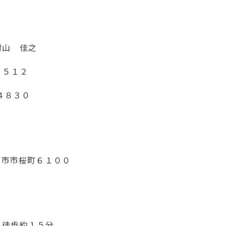
 村山 佳之
１５１２
－４８３０
日市市桜町６１００
徒歩約１５分