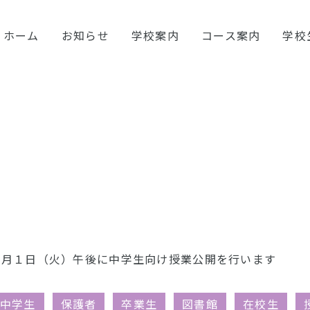
ホーム
お知らせ
学校案内
コース案内
学校
９月１日（火）午後に中学生向け授業公開を行います
中学生
保護者
卒業生
図書館
在校生