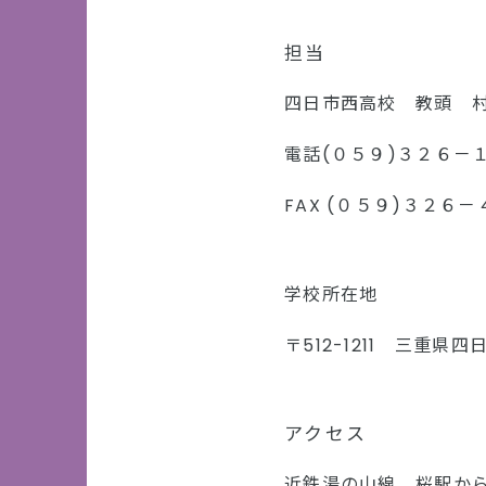
担当
四日市西高校 教頭
電話(０５９)３２６－
FAX (０５９)３２６
学校所在地
〒512-1211
三重県四
アクセス
近鉄湯の山線
桜駅から