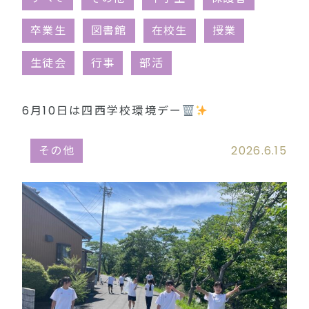
同窓会（外部リンク）
卒業生
図書館
在校生
授業
生徒会
行事
部活
6月10日は四西学校環境デー
その他
2026.6.15