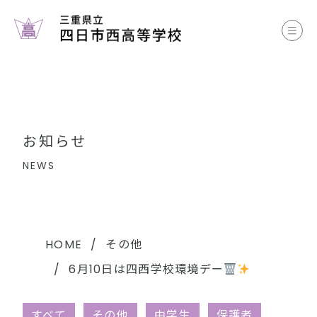
お知らせ
学校案内
コース案内
お知らせ
学校生活
NEWS
部活動
各種書類
HOME
その他
6月10日は四西学校環境デー
中学生のみなさまへ
すべて
その他
中学生
保護者