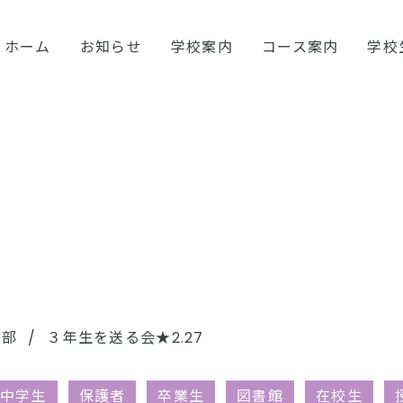
ホーム
お知らせ
学校案内
コース案内
学校
上部
３年生を送る会★2.27
中学生
保護者
卒業生
図書館
在校生