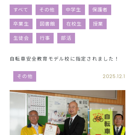
同窓会（外部リンク）
すべて
その他
中学生
保護者
卒業生
図書館
在校生
授業
生徒会
行事
部活
自転車安全教育モデル校に指定されました！
その他
2025.12.1