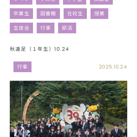
同窓会（外部リンク）
卒業生
図書館
在校生
授業
生徒会
行事
部活
秋遠足（１年生）10.24
行事
2025.10.24