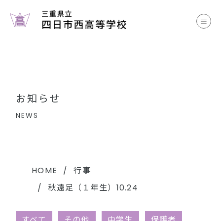
お知らせ
学校案内
コース案内
お知らせ
学校生活
NEWS
部活動
各種書類
HOME
行事
秋遠足（１年生）10.24
中学生のみなさまへ
すべて
その他
中学生
保護者