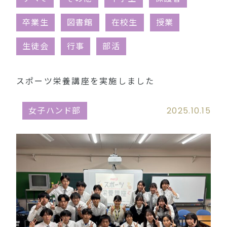
同窓会（外部リンク）
卒業生
図書館
在校生
授業
生徒会
行事
部活
スポーツ栄養講座を実施しました
女子ハンド部
2025.10.15