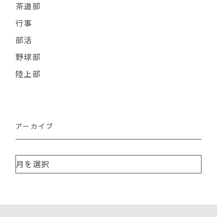
茶道部
行事
部活
野球部
陸上部
アーカイブ