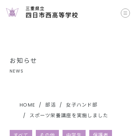
お知らせ
学校案内
コース案内
お知らせ
学校生活
NEWS
部活動
各種書類
HOME
部活
女子ハンド部
スポーツ栄養講座を実施しました
中学生のみなさまへ
すべて
その他
中学生
保護者