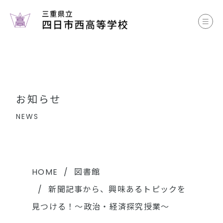
お知らせ
学校案内
コース案内
お知らせ
学校生活
NEWS
部活動
各種書類
HOME
図書館
新聞記事から、興味あるトピックを
中学生のみなさまへ
見つける！～政治・経済探究授業～