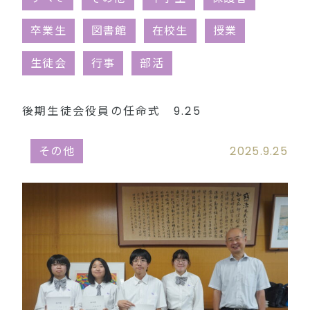
同窓会（外部リンク）
卒業生
図書館
在校生
授業
生徒会
行事
部活
後期生徒会役員の任命式 9.25
その他
2025.9.25