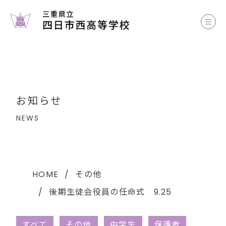
お知らせ
学校案内
コース案内
お知らせ
学校生活
NEWS
部活動
各種書類
HOME
その他
後期生徒会役員の任命式 9.25
中学生のみなさまへ
すべて
その他
中学生
保護者