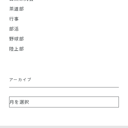
茶道部
行事
部活
野球部
陸上部
アーカイブ