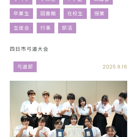
同窓会（外部リンク）
卒業生
図書館
在校生
授業
生徒会
行事
部活
四日市弓道大会
弓道部
2025.9.16