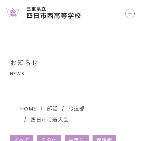
お知らせ
学校案内
コース案内
お知らせ
学校生活
NEWS
部活動
各種書類
HOME
部活
弓道部
四日市弓道大会
中学生のみなさまへ
すべて
その他
中学生
保護者