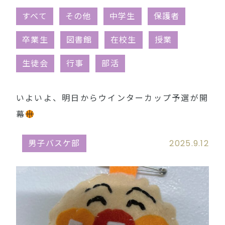
同窓会（外部リンク）
すべて
その他
中学生
保護者
卒業生
図書館
在校生
授業
生徒会
行事
部活
いよいよ、明日からウインターカップ予選が開
幕
男子バスケ部
2025.9.12