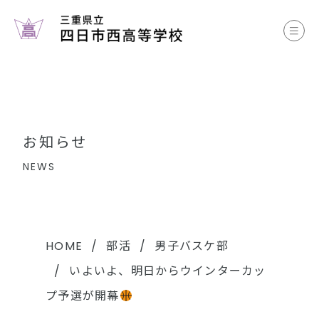
お知らせ
学校案内
コース案内
お知らせ
学校生活
NEWS
部活動
各種書類
HOME
部活
男子バスケ部
いよいよ、明日からウインターカッ
中学生のみなさまへ
プ予選が開幕