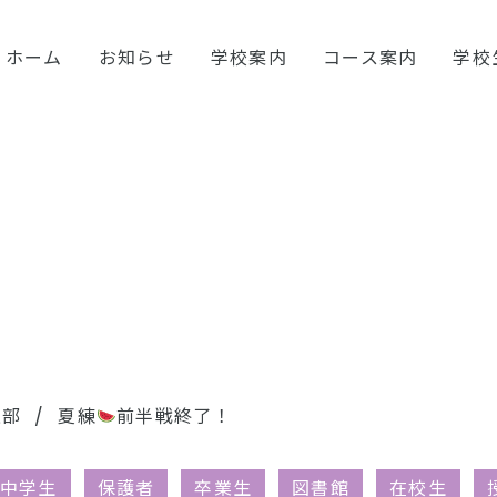
ホーム
お知らせ
学校案内
コース案内
学校
上部
夏練
前半戦終了！
中学生
保護者
卒業生
図書館
在校生