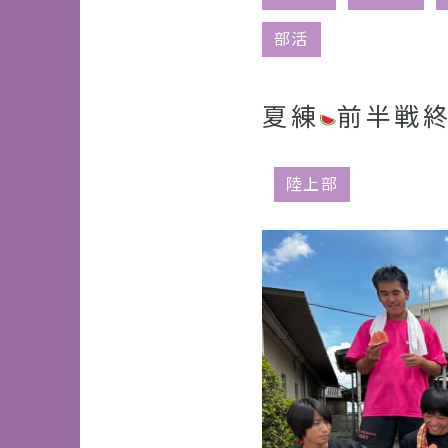
部活
夏練
前半戦
陸上部