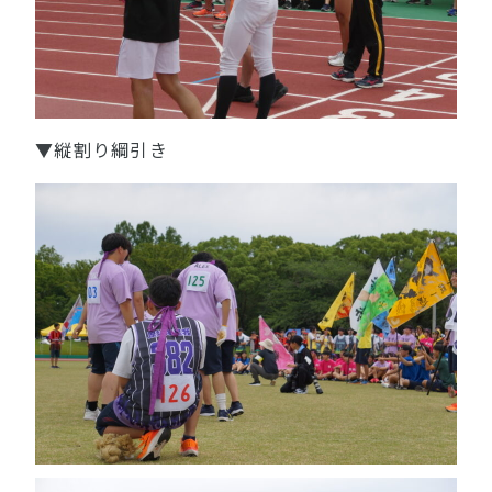
▼縦割り綱引き