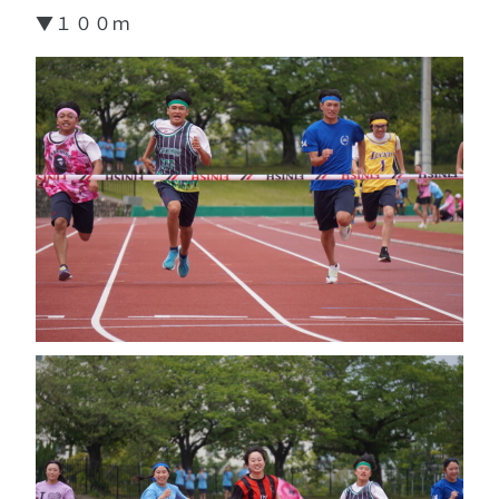
▼１００ｍ