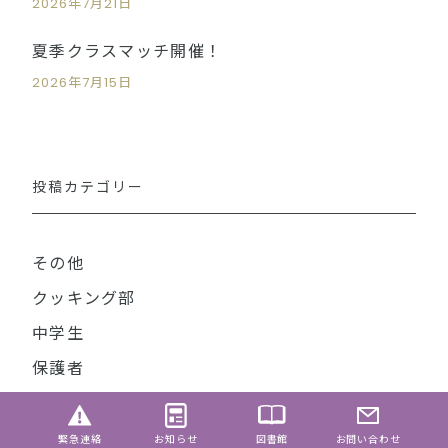
2026年7月21日
夏季クラスマッチ開催！
2026年7月15日
投稿カテゴリー
その他
クッキング部
中学生
保護者
卒業生
吹奏楽部
緊急連絡
お知らせ
図書館
お問い合わせ