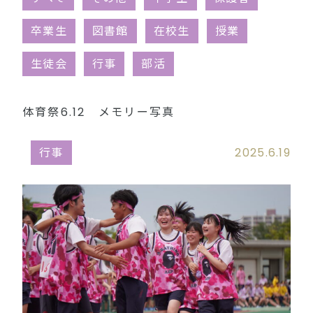
同窓会（外部リンク）
卒業生
図書館
在校生
授業
生徒会
行事
部活
体育祭6.12 メモリー写真
行事
2025.6.19