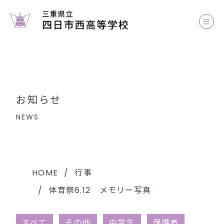
お知らせ
学校案内
コース案内
お知らせ
学校生活
NEWS
部活動
各種書類
HOME
行事
体育祭6.12 メモリー写真
中学生のみなさまへ
すべて
その他
中学生
保護者